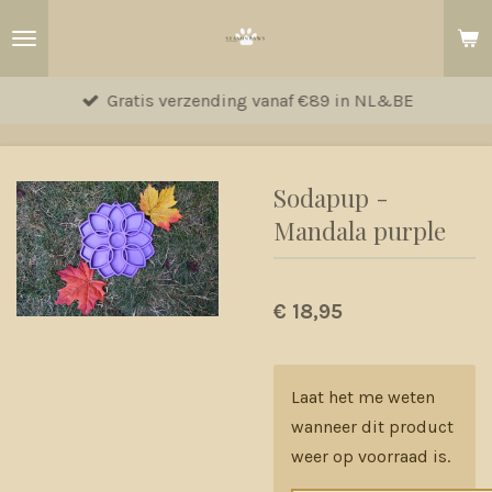
Ga
direct
naar
Gratis verzending vanaf €89 in NL&BE
de
hoofdinhoud
Sodapup -
Mandala purple
€ 18,95
Laat het me weten
wanneer dit product
weer op voorraad is.