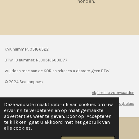
honden.
KVK nummer: 95186522
BTW-ID nummer:
NL005136031B77
Wij doen mee aan de KOR en rekenen u daarom geen BTW
© 2024 Seasonpaws
Algemene voorwaarden
Privacybeleid
Deze website maakt gebruik van cookies om uw
ervaring te verbeteren en op maat gemaakte
advertenties weer te geven. Door op ‘Accepteren’
te klikken, gaat u akkoord met het gebruik van
alle cookies.