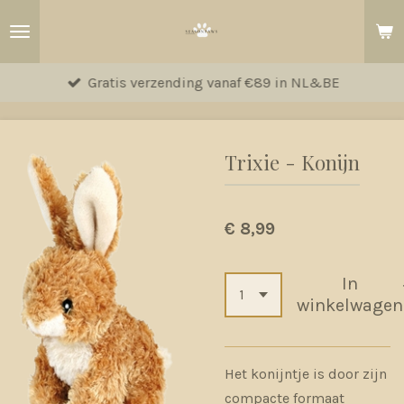
Ga
direct
naar
Gratis verzending vanaf €89 in NL&BE
de
hoofdinhoud
Trixie - Konijn
€ 8,99
In
winkelwagen
Het konijntje is door zijn
compacte formaat