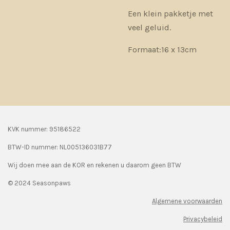
Een klein pakketje met
veel geluid.
Formaat:16 x 13cm
KVK nummer: 95186522
BTW-ID nummer:
NL005136031B77
Wij doen mee aan de KOR en rekenen u daarom geen BTW
© 2024 Seasonpaws
Algemene voorwaarden
Privacybeleid