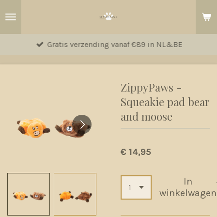
Ga
direct
naar
Gratis verzending vanaf €89 in NL&BE
de
hoofdinhoud
ZippyPaws -
Squeakie pad bear
and moose
€ 14,95
In
winkelwagen