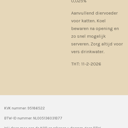
0,025%
Aanvullend diervoeder
voor katten. Koel
bewaren na opening en
zo snel mogelijk
serveren. Zorg altijd voor
vers drinkwater.
THT: 11-2-2026
KVK nummer: 95186522
BTW-ID nummer:
NL005136031B77