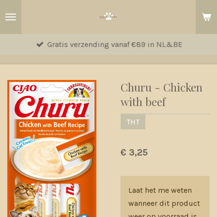
Ga
direct
naar
Gratis verzending vanaf €89 in NL&BE
de
hoofdinhoud
Churu - Chicken
with beef
THT
€ 3,25
Laat het me weten
wanneer dit product
weer op voorraad is.