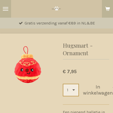
Ga
direct
naar
Gratis verzending vanaf €89 in NL&BE
de
hoofdinhoud
Hugsmart -
Ornament
€ 7,95
In
winkelwagen
Een piepend balletje in