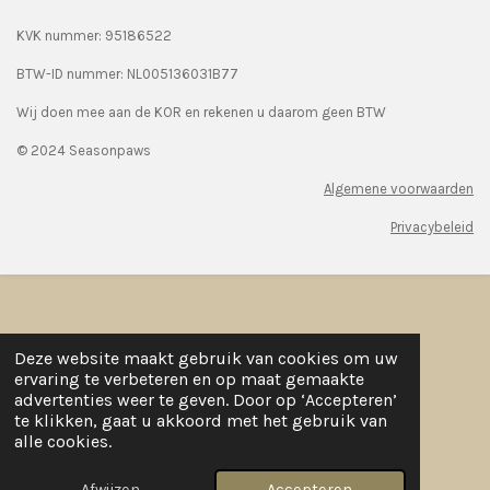
KVK nummer: 95186522
BTW-ID nummer:
NL005136031B77
Wij doen mee aan de KOR en rekenen u daarom geen BTW
© 2024 Seasonpaws
Algemene voorwaarden
Privacybeleid
Deze website maakt gebruik van cookies om uw
ervaring te verbeteren en op maat gemaakte
advertenties weer te geven. Door op ‘Accepteren’
te klikken, gaat u akkoord met het gebruik van
alle cookies.
Afwijzen
Accepteren