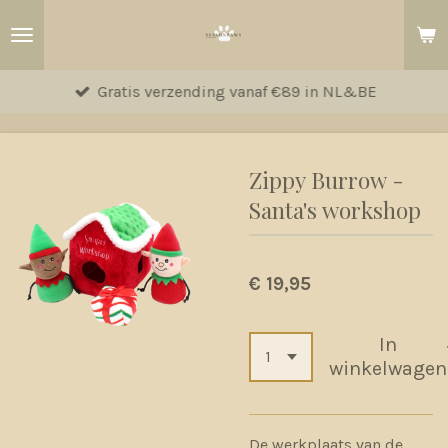
Ga
direct
naar
Gratis verzending vanaf €89 in NL&BE
de
hoofdinhoud
Zippy Burrow -
Santa's workshop
€ 19,95
In
winkelwagen
De werkplaats van de