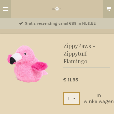
Ga
direct
naar
Gratis verzending vanaf €89 in NL&BE
de
hoofdinhoud
ZippyPaws -
Zippytuff
Flamingo
€ 11,95
In
winkelwagen