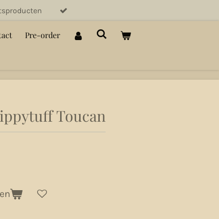
itsproducten
act
Pre-order
ippytuff Toucan
gen