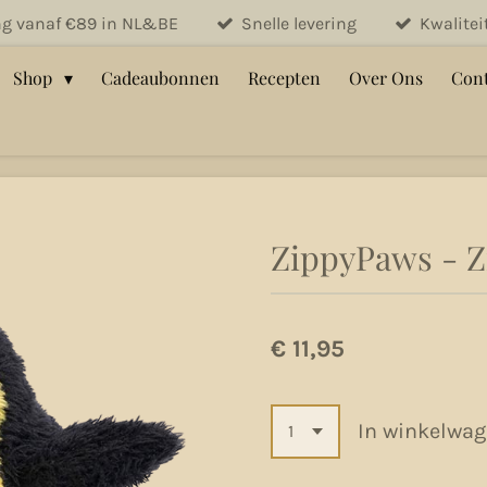
ng vanaf €89 in NL&BE
Snelle levering
Kwalite
Shop
Cadeaubonnen
Recepten
Over Ons
Cont
ZippyPaws - Z
€ 11,95
In winkelwa