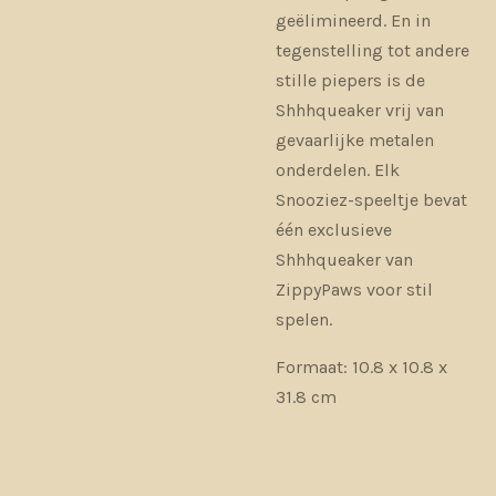
geëlimineerd. En in
tegenstelling tot andere
stille piepers is de
Shhhqueaker vrij van
gevaarlijke metalen
onderdelen. Elk
Snooziez-speeltje bevat
één exclusieve
Shhhqueaker van
ZippyPaws voor stil
spelen.
Formaat: 10.8 x 10.8 x
31.8 cm