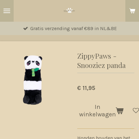
Ga
direct
naar
Gratis verzending vanaf €89 in NL&BE
de
hoofdinhoud
ZippyPaws -
Snooziez panda
€ 11,95
In
winkelwagen
Honden houden van het