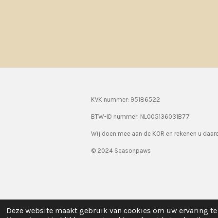
KVK nummer: 95186522
BTW-ID nummer:
NL005136031B77
Wij doen mee aan de KOR en rekenen u daa
© 2024 Seasonpaws
Deze website maakt gebruik van cookies om uw ervaring te 