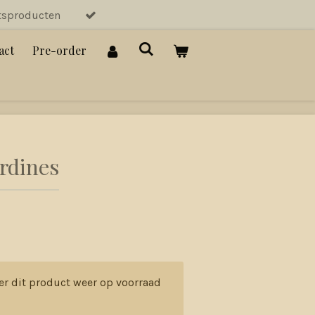
tsproducten
act
Pre-order
rdines
er dit product weer op voorraad