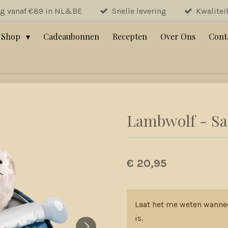
ng vanaf €89 in NL&BE
Snelle levering
Kwalitei
Shop
Cadeaubonnen
Recepten
Over Ons
Cont
Lambwolf - Sa
€ 20,95
Laat het me weten wanne
is.