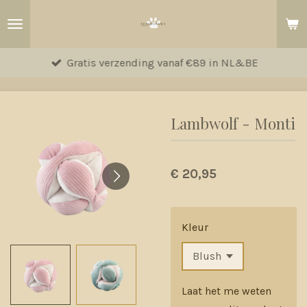
Ga
direct
naar
Gratis verzending vanaf €89 in NL&BE
de
hoofdinhoud
Lambwolf - Monti
€ 20,95
Kleur
Laat het me weten