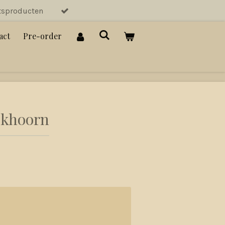
tsproducten
act
Pre-order
ekhoorn