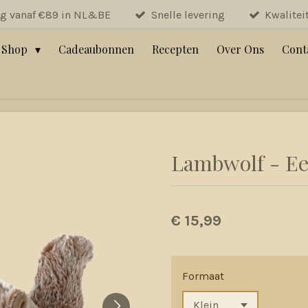
ng vanaf €89 in NL&BE
Snelle levering
Kwalitei
Shop
Cadeaubonnen
Recepten
Over Ons
Cont
Lambwolf - E
€ 15,99
Formaat