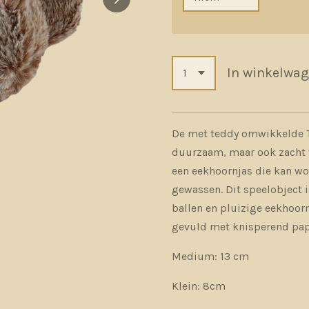
In winkelwa
De met teddy omwikkelde TP
duurzaam, maar ook zacht 
een eekhoornjas die kan w
gewassen. Dit speelobject i
ballen en pluizige eekhoor
gevuld met knisperend papi
Medium: 13 cm
Klein: 8cm