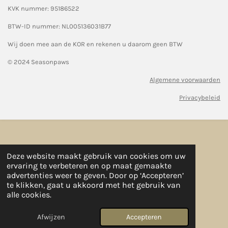
KVK nummer: 95186522
BTW-ID nummer:
NL005136031B77
Wij doen mee aan de KOR en rekenen u daarom geen BTW
© 2024 Seasonpaws
Algemene voorwaarden
Privacybeleid
Deze website maakt gebruik van cookies om uw
ervaring te verbeteren en op maat gemaakte
advertenties weer te geven. Door op ‘Accepteren’
te klikken, gaat u akkoord met het gebruik van
alle cookies.
Afwijzen
Accepteren