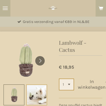
Ga
direct
naar
Gratis verzending vanaf €89 in NL&BE
de
hoofdinhoud
Lambwolf -
Cactus
€ 18,95
In
winkelwagen
Deze snuffel cactus biedt