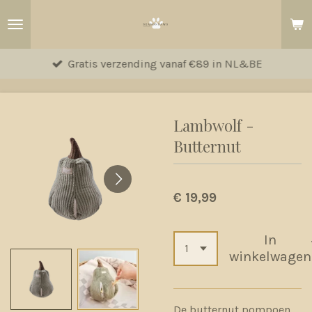
Ga
direct
naar
Gratis verzending vanaf €89 in NL&BE
de
hoofdinhoud
Lambwolf -
Butternut
€ 19,99
In
winkelwagen
De butternut pompoen