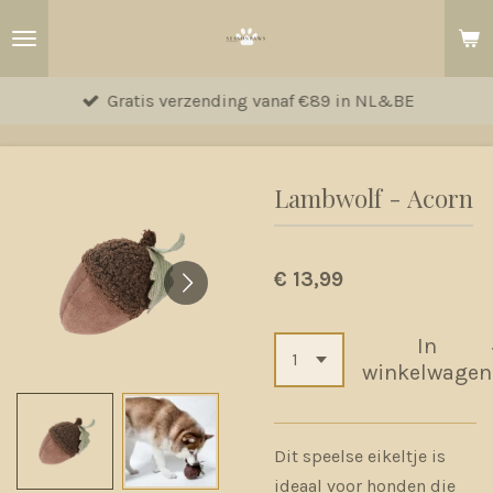
Ga
direct
naar
Gratis verzending vanaf €89 in NL&BE
de
hoofdinhoud
Lambwolf - Acorn
€ 13,99
In
winkelwagen
Dit speelse eikeltje is
ideaal voor honden die