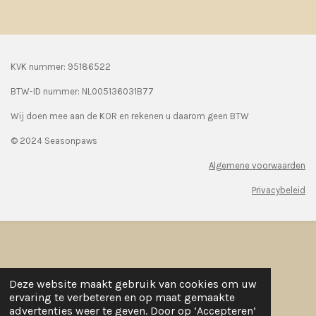
KVK nummer: 95186522
BTW-ID nummer:
NL005136031B77
Wij doen mee aan de KOR en rekenen u daarom geen BTW
© 2024 Seasonpaws
Algemene voorwaarden
Privacybeleid
Deze website maakt gebruik van cookies om uw
ervaring te verbeteren en op maat gemaakte
advertenties weer te geven. Door op ‘Accepteren’