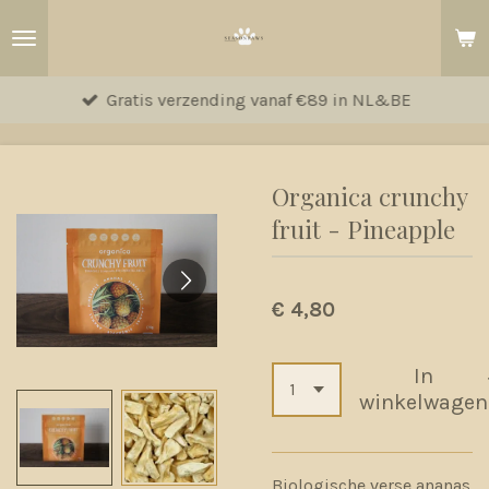
Ga
direct
naar
Gratis verzending vanaf €89 in NL&BE
de
hoofdinhoud
Organica crunchy
fruit - Pineapple
€ 4,80
In
winkelwagen
Biologische verse ananas