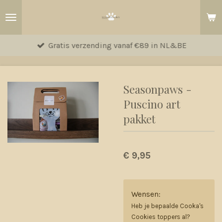
Ga
direct
naar
Gratis verzending vanaf €89 in NL&BE
de
hoofdinhoud
Seasonpaws -
Puscino art
pakket
€ 9,95
Wensen:
Heb je bepaalde Cooka's
Cookies toppers al?