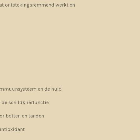
wat ontstekingsremmend werkt en
 immuunsysteem en de huid
 de schildklierfunctie
oor botten en tanden
 antioxidant