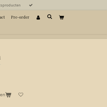
tsproducten
act
Pre-order
n
gen