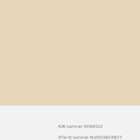
KVK nummer: 95186522
BTW-ID nummer:
NL005136031B77