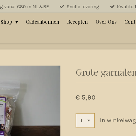
ng vanaf €89 in NL&BE
Snelle levering
Kwalitei
Shop
Cadeaubonnen
Recepten
Over Ons
Cont
Grote garnale
€ 5,90
In winkelwa