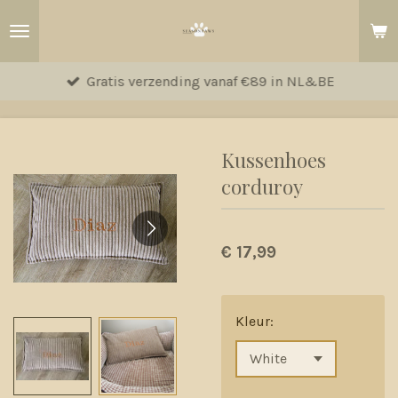
Ga
direct
naar
Gratis verzending vanaf €89 in NL&BE
de
hoofdinhoud
Kussenhoes
corduroy
€ 17,99
Kleur: