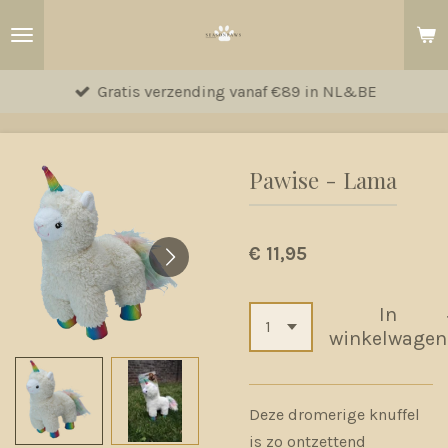
Ga
direct
naar
Gratis verzending vanaf €89 in NL&BE
de
hoofdinhoud
Pawise - Lama
€ 11,95
In
winkelwagen
Deze dromerige knuffel
is zo ontzettend