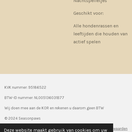
Nachtspelletjes
Geschikt voor:
Alle hondenrassen en
leeftijden die houden van
actief spelen
KVK nummer: 95186522
BTW-ID nummer:
NL005136031B77
Wij doen mee aan de KOR en rekenen u daarom geen BTW
© 2024 Seasonpaws
Algemene voorwaarden
Deze website maakt gebruik van cookies om uw