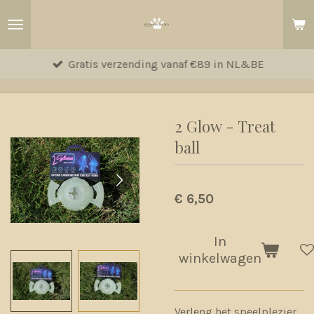
Ga
direct
naar
Gratis verzending vanaf €89 in NL&BE
de
hoofdinhoud
2 Glow - Treat
ball
€ 6,50
In
winkelwagen
Verleng het speelplezier