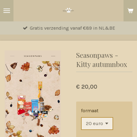
Ga
direct
naar
Gratis verzending vanaf €89 in NL&BE
de
hoofdinhoud
Seasonpaws -
Kitty autumnbox
€ 20,00
formaat