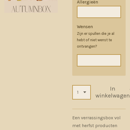
Allergieën
Wensen
Zijn er spullen die je al
hebt of niet wenst te
ontvangen?
In
winkelwagen
Een verrassingsbox vol
met herfst producten