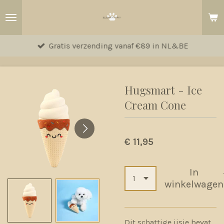
Ga
direct
naar
Gratis verzending vanaf €89 in NL&BE
de
hoofdinhoud
Hugsmart - Ice
Cream Cone
€ 11,95
In
winkelwagen
Dit schattige ijsje bevat