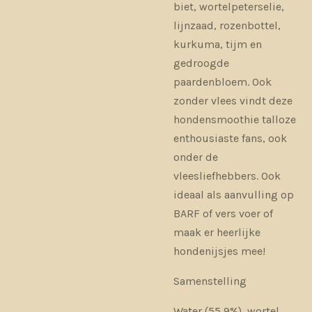
biet, wortelpeterselie,
lijnzaad, rozenbottel,
kurkuma, tijm en
gedroogde
paardenbloem. Ook
zonder vlees vindt deze
hondensmoothie talloze
enthousiaste fans, ook
onder de
vleesliefhebbers. Ook
ideaal als aanvulling op
BARF of vers voer of
maak er heerlijke
hondenijsjes mee!
Samenstelling
Water (55,9%), wortel