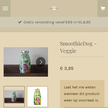
Ga
direct
naar
Gratis verzending vanaf €89 in NL&BE
de
hoofdinhoud
SmoothieDog -
Veggie
€ 3,95
Laat het me weten
wanneer dit product
weer op voorraad is.