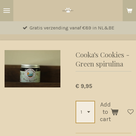
Ga
direct
naar
Gratis verzending vanaf €89 in NL&BE
de
hoofdinhoud
Cooka's Cookies -
Green spirulina
€ 9,95
Add
to
cart