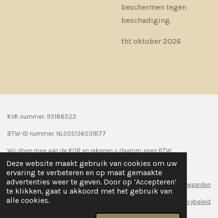
beschermen tegen
beschadiging.
tht oktober 2026
KVK nummer: 95186522
BTW-ID nummer:
NL005136031B77
Wij doen mee aan de KOR en rekenen u daarom geen BTW
Deze website maakt gebruik van cookies om uw
© 2024 Seasonpaws
ervaring te verbeteren en op maat gemaakte
advertenties weer te geven. Door op ‘Accepteren’
Algemene voorwaarden
te klikken, gaat u akkoord met het gebruik van
alle cookies.
Privacybeleid