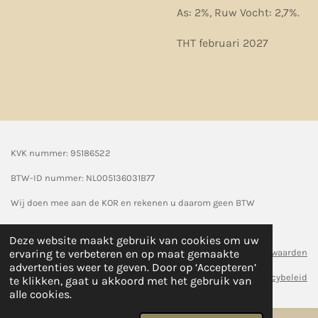
As: 2%, Ruw Vocht: 2,7%.
THT februari 2027
KVK nummer: 95186522
BTW-ID nummer:
NL005136031B77
Wij doen mee aan de KOR en rekenen u daarom geen BTW
© 2024 Seasonpaws
Deze website maakt gebruik van cookies om uw
Algemene voorwaarden
ervaring te verbeteren en op maat gemaakte
advertenties weer te geven. Door op ‘Accepteren’
Privacybeleid
te klikken, gaat u akkoord met het gebruik van
alle cookies.