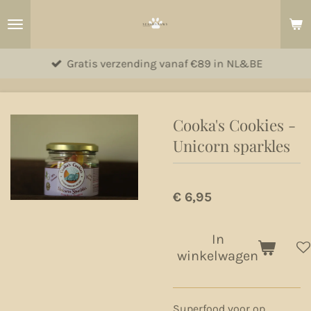
Ga
direct
naar
Gratis verzending vanaf €89 in NL&BE
de
hoofdinhoud
Cooka's Cookies -
Unicorn sparkles
€ 6,95
In
winkelwagen
Superfood voor op