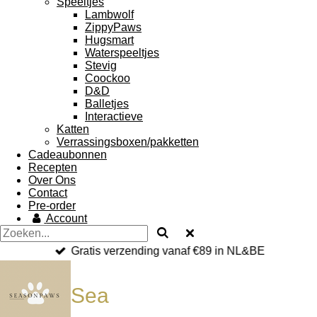
Speeltjes
Lambwolf
ZippyPaws
Hugsmart
Waterspeeltjes
Stevig
Coockoo
D&D
Balletjes
Interactieve
Katten
Verrassingsboxen/pakketten
Cadeaubonnen
Recepten
Over Ons
Contact
Pre-order
Account
Gratis verzending vanaf €89 in NL&BE
Sea