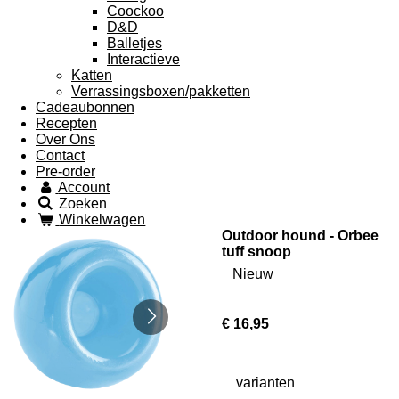
Coockoo
D&D
Balletjes
Interactieve
Katten
Verrassingsboxen/pakketten
Cadeaubonnen
Recepten
Over Ons
Contact
Pre-order
Account
Zoeken
Winkelwagen
Outdoor hound - Orbee
tuff snoop
Nieuw
€ 16,95
varianten