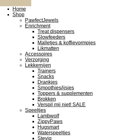
Home
Shop
PawfectJewels
Enrichment
Treat dispensers
Slowfeeders
Malletjes & koffievormpjes
Likmatten
Accessoires
Verzorging
Lekkernijen
Trainers
Snacks
Drankjes
Smoothies/ijsjes
Toppers & supplementen
Brokken
Verspil mij niet! SALE
Speeltjes
Lambwolf
ZippyPaws
Hugsmart
Waterspeeltjes
Stevig