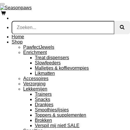
Ga
direct
naar
de
hoofdinhoud
Home
Shop
PawfectJewels
Enrichment
Treat dispensers
Slowfeeders
Malletjes & koffievormpjes
Likmatten
Accessoires
Verzorging
Lekkernijen
Trainers
Snacks
Drankjes
Smoothies/ijsjes
Toppers & supplementen
Brokken
Verspil mij niet! SALE