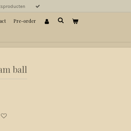
tsproducten
act
Pre-order
am ball