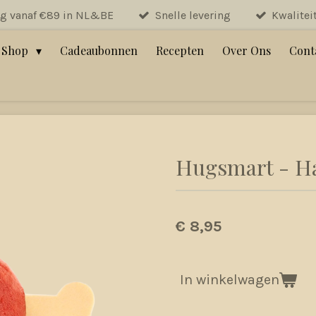
ng vanaf €89 in NL&BE
Snelle levering
Kwalitei
Shop
Cadeaubonnen
Recepten
Over Ons
Cont
Hugsmart - H
€ 8,95
In winkelwagen