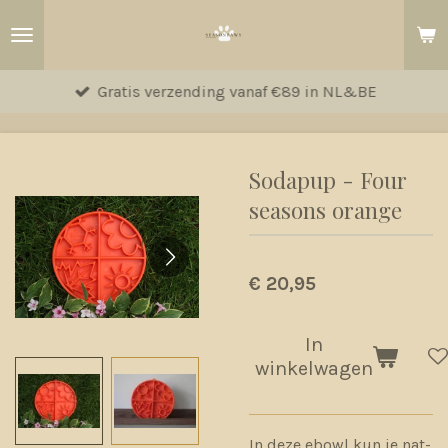
Ga
direct
naar
Gratis verzending vanaf €89 in NL&BE
de
hoofdinhoud
Sodapup - Four
seasons orange
€ 20,95
In
winkelwagen
In deze ebowl kun je nat-