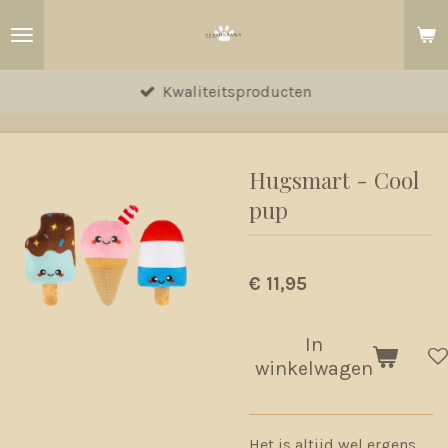
Ga
direct
naar
Kwaliteitsproducten
de
hoofdinhoud
Hugsmart - Cool
pup
€ 11,95
In
winkelwagen
Het is altijd wel ergens