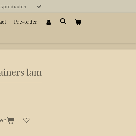
tsproducten
act
Pre-order
rainers lam
gen