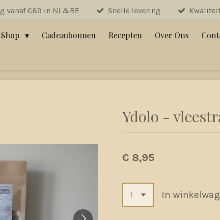
ng vanaf €89 in NL&BE
Snelle levering
Kwalitei
Shop
Cadeaubonnen
Recepten
Over Ons
Cont
Ydolo - vleest
€ 8,95
In winkelwa