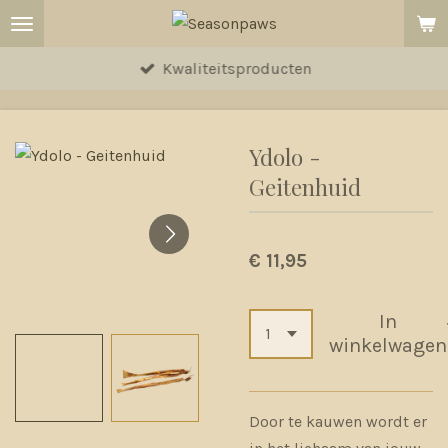
Ga
direct
Kwaliteitsproducten
naar
de
hoofdinhoud
Ydolo -
Geitenhuid
€ 11,95
In
winkelwagen
Door te kauwen wordt er