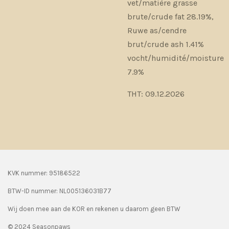
vet/matière grasse
brute/crude fat 28.19%,
Ruwe as/cendre
brut/crude ash 1.41%
vocht/humidité/moisture
7.9%
THT: 09.12.2026
KVK nummer: 95186522
BTW-ID nummer:
NL005136031B77
Wij doen mee aan de KOR en rekenen u daarom geen BTW
© 2024 Seasonpaws