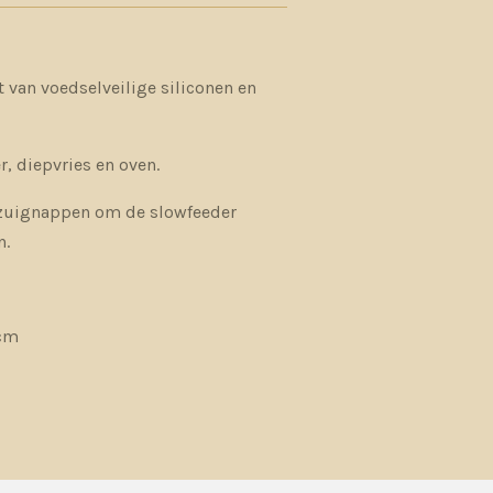
 van voedselveilige siliconen en
r, diepvries en oven.
r zuignappen om de slowfeeder
n.
 cm