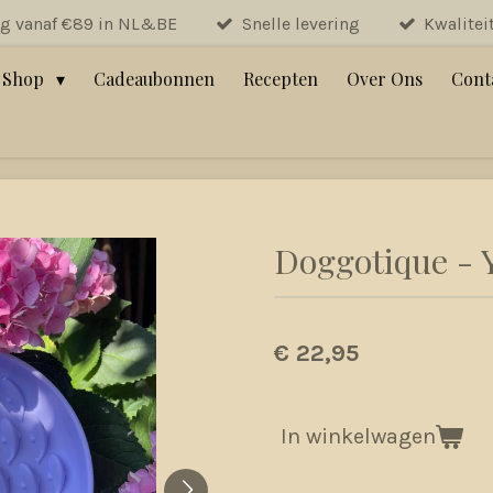
ng vanaf €89 in NL&BE
Snelle levering
Kwalitei
Shop
Cadeaubonnen
Recepten
Over Ons
Cont
Doggotique -
€ 22,95
In winkelwagen