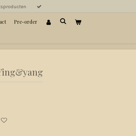
tsproducten
act
Pre-order
 Ying&yang