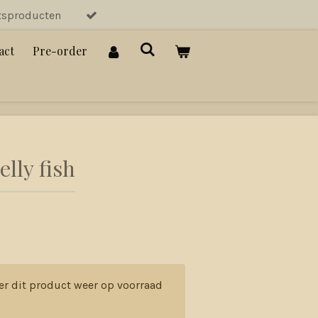
tsproducten
act
Pre-order
lly fish
er dit product weer op voorraad