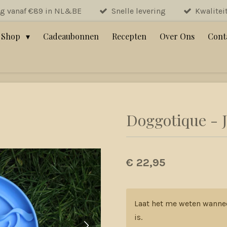
ng vanaf €89 in NL&BE
Snelle levering
Kwalitei
Shop
Cadeaubonnen
Recepten
Over Ons
Cont
Doggotique - Je
€ 22,95
Laat het me weten wanne
is.