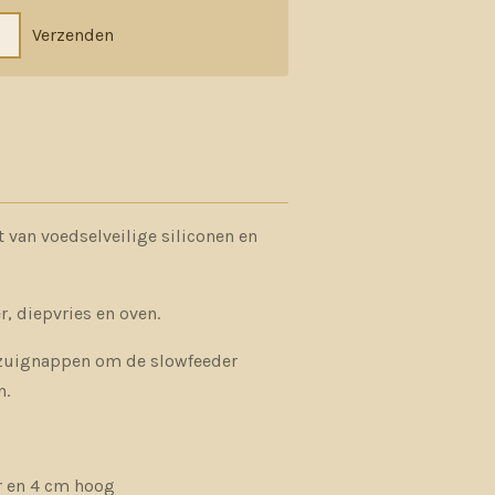
Verzenden
 van voedselveilige siliconen en
r, diepvries en oven.
r zuignappen om de slowfeeder
n.
r en 4 cm hoog