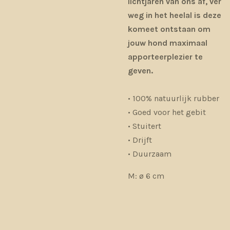
lichtjaren van ons af, ver
weg in het heelal is deze
komeet ontstaan om
jouw hond maximaal
apporteerplezier te
geven.
• 100% natuurlijk rubber
• Goed voor het gebit
• Stuitert
• Drijft
• Duurzaam
M: ø 6 cm