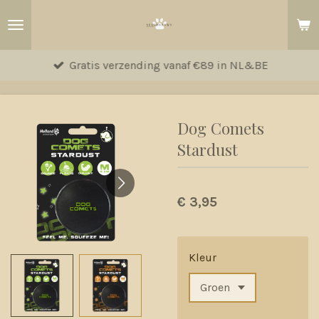
Ga
direct
naar
Gratis verzending vanaf €89 in NL&BE
de
hoofdinhoud
Dog Comets
Stardust
€ 3,95
Kleur