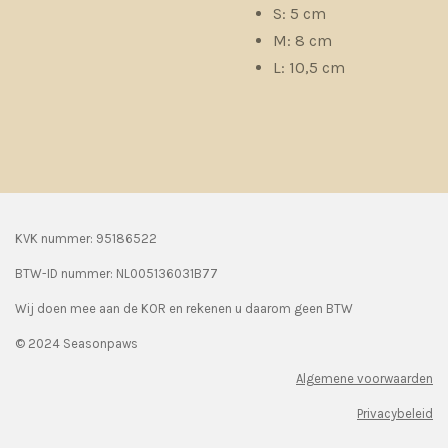
S: 5 cm
M: 8 cm
L: 10,5 cm
KVK nummer: 95186522
BTW-ID nummer:
NL005136031B77
Wij doen mee aan de KOR en rekenen u daarom geen BTW
© 2024 Seasonpaws
Algemene voorwaarden
Privacybeleid