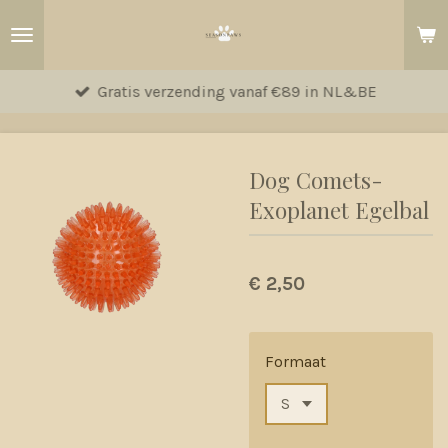
Ga
direct
naar
Gratis verzending vanaf €89 in NL&BE
de
hoofdinhoud
Dog Comets-
Exoplanet Egelbal
€ 2,50
Formaat