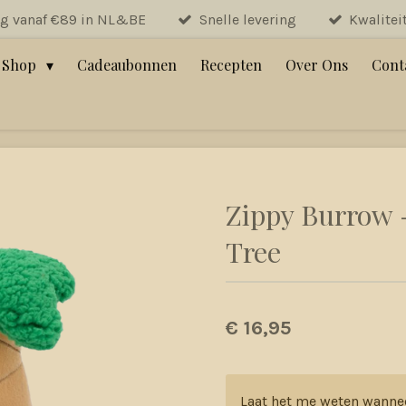
ng vanaf €89 in NL&BE
Snelle levering
Kwalitei
Shop
Cadeaubonnen
Recepten
Over Ons
Cont
Zippy Burrow 
Tree
€ 16,95
Laat het me weten wanne