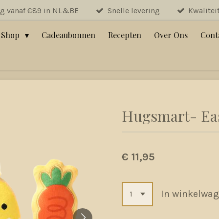
ng vanaf €89 in NL&BE
Snelle levering
Kwalitei
Shop
Cadeaubonnen
Recepten
Over Ons
Cont
Hugsmart- Eas
€ 11,95
In winkelwa