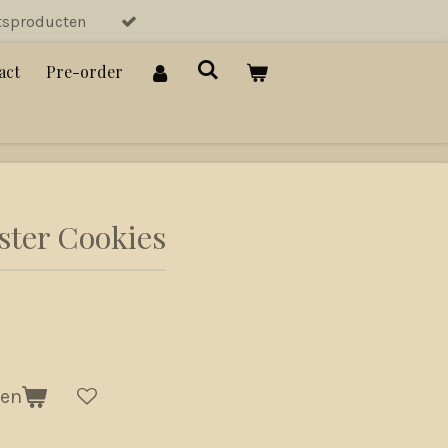
tsproducten
act
Pre-order
ter Cookies
gen