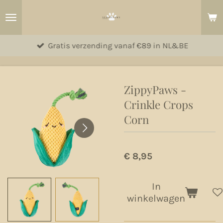
Ga
direct
naar
Gratis verzending vanaf €89 in NL&BE
de
hoofdinhoud
ZippyPaws -
Crinkle Crops
Corn
€ 8,95
In
winkelwagen