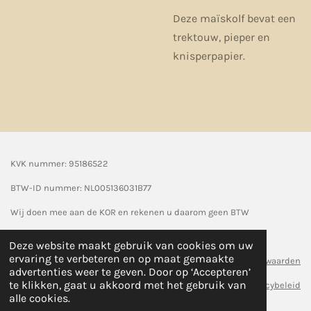
Deze maïskolf bevat een
trektouw, pieper en
knisperpapier.
KVK nummer: 95186522
BTW-ID nummer:
NL005136031B77
Wij doen mee aan de KOR en rekenen u daarom geen BTW
© 2024 Seasonpaws
Deze website maakt gebruik van cookies om uw
ervaring te verbeteren en op maat gemaakte
Algemene voorwaarden
advertenties weer te geven. Door op ‘Accepteren’
te klikken, gaat u akkoord met het gebruik van
Privacybeleid
alle cookies.