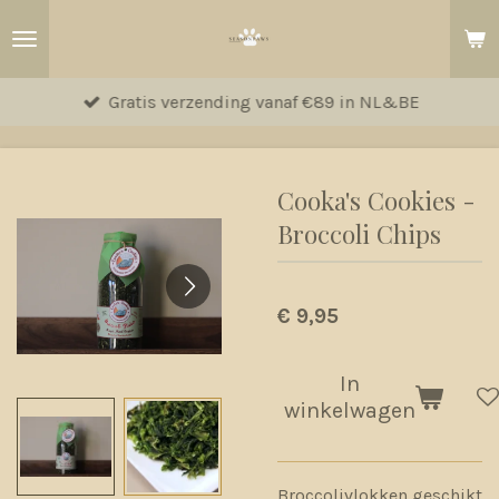
Ga
direct
naar
Gratis verzending vanaf €89 in NL&BE
de
hoofdinhoud
Cooka's Cookies -
Broccoli Chips
€ 9,95
In
winkelwagen
Broccolivlokken geschikt