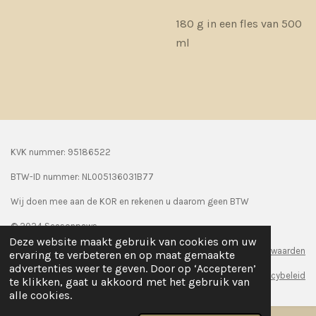
180 g in een fles van 500
ml
KVK nummer: 95186522
BTW-ID nummer:
NL005136031B77
Wij doen mee aan de KOR en rekenen u daarom geen BTW
© 2024 Seasonpaws
Deze website maakt gebruik van cookies om uw
Algemene voorwaarden
ervaring te verbeteren en op maat gemaakte
advertenties weer te geven. Door op ‘Accepteren’
Privacybeleid
te klikken, gaat u akkoord met het gebruik van
alle cookies.