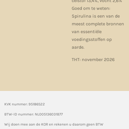
celstof 13,4%, vocht 2,6%
Goed om te weten:
Spirulina is een van de
meest complete bronnen
van essentiële
voedingsstoffen op
aarde.
THT: november 2026
KVK nummer: 95186522
BTW-ID nummer:
NL005136031B77
Wij doen mee aan de KOR en rekenen u daarom geen BTW