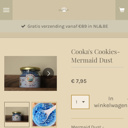
Ga
direct
naar
Gratis verzending vanaf €89 in NL&BE
de
hoofdinhoud
Cooka's Cookies-
Mermaid Dust
€ 7,95
In
winkelwagen
Mermaid Dust -