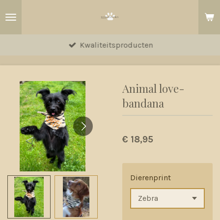
Ga
direct
naar
Kwaliteitsproducten
de
hoofdinhoud
Animal love-
bandana
€ 18,95
Dierenprint