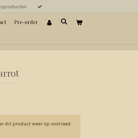
tsproducten
act
Pre-order
arrot
er dit product weer op voorraad