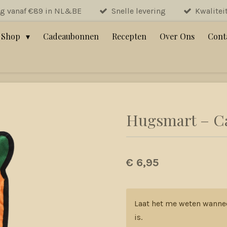
ng vanaf €89 in NL&BE
Snelle levering
Kwalitei
Shop
Cadeaubonnen
Recepten
Over Ons
Cont
Hugsmart – C
€ 6,95
Laat het me weten wanne
is.