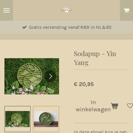
Ga
direct
naar
Gratis verzending vanaf €89 in NL&BE
de
hoofdinhoud
Sodapup - Yin
Yang
€ 20,95
In
winkelwagen
In deze ebowl kun je nat-