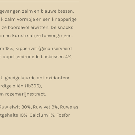
 gevangen zalm en blauwe bessen.
uk zalm vormpje en een knapperige
 ze boordevol eiwitten. De snacks
nen en kunstmatige toevoegingen.
lm 15%, kippenvet (geconserveerd
e appel, gedroogde bosbessen 4%,
 EU goedgekeurde antioxidanten:
rdige oliën (1b306),
en rozemarijnextract.
Ruw eiwit 30%, Ruw vet 9%, Ruwe as
tgehalte 10%, Calcium 1%, Fosfor