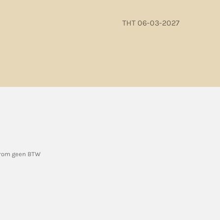
THT 06-03-2027
arom geen BTW