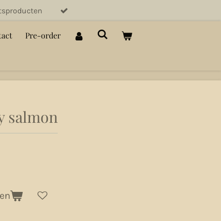
itsproducten
act
Pre-order
y salmon
gen