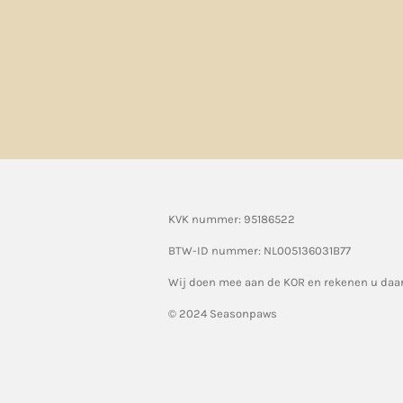
KVK nummer: 95186522
BTW-ID nummer:
NL005136031B77
Wij doen mee aan de KOR en rekenen u da
© 2024 Seasonpaws