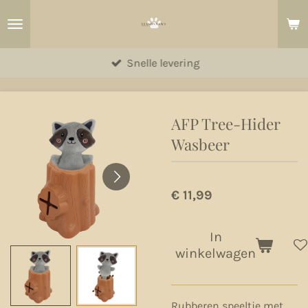
Ga
direct
naar
Snelle levering
de
hoofdinhoud
AFP Tree-Hider
Wasbeer
€ 11,99
In
winkelwagen
Rubberen speeltje met