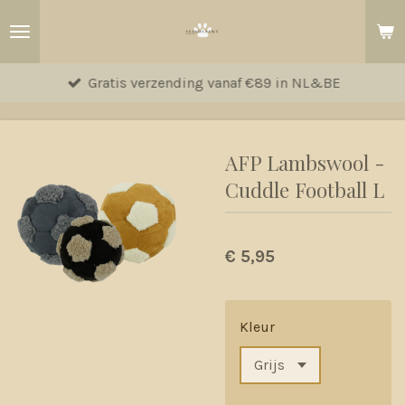
Ga
direct
naar
Gratis verzending vanaf €89 in NL&BE
de
hoofdinhoud
AFP Lambswool -
Cuddle Football L
€ 5,95
Kleur