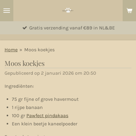
Ga
direct
naar
Gratis verzending vanaf €89 in NL&BE
de
hoofdinhoud
Home
»
Moos koekjes
Moos koekjes
Gepubliceerd op 2 januari 2026 om 20:50
Ingrediënten:
75 gr fijne of grove havermout
1 rijpe banaan
100 gr
Pawfect pindakaas
Een klein beetje kaneelpoeder